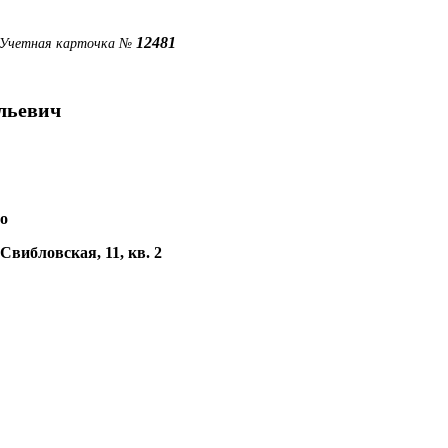
12481
Учетная карточка №
льевич
во
 Свибловская, 11, кв. 2