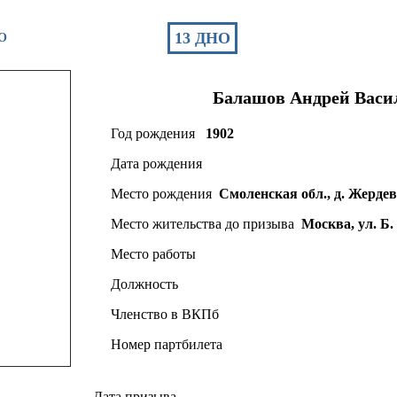
13 ДНО
НО
Балашов
Андрей
Васи
Год рождения
1902
Дата рождения
Место рождения
Смоленская обл., д. Жерде
Место жительства до призыва
Москва, ул. Б.
Место работы
Должность
Членство в ВКПб
Номер партбилета
Дата призыва