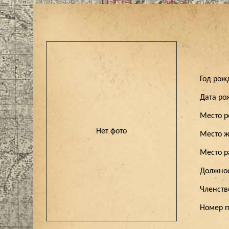
Год ро
Дата р
Место 
Нет фото
Место ж
Место 
Должно
Членст
Номер 