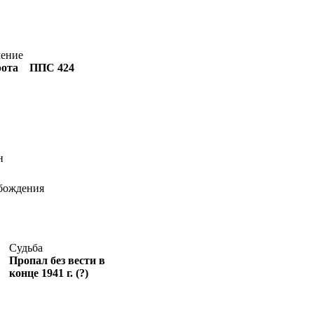
ление
рота ППС 424
н
бождения
Судьба
Пропал без вести в
конце 1941 г. (?)