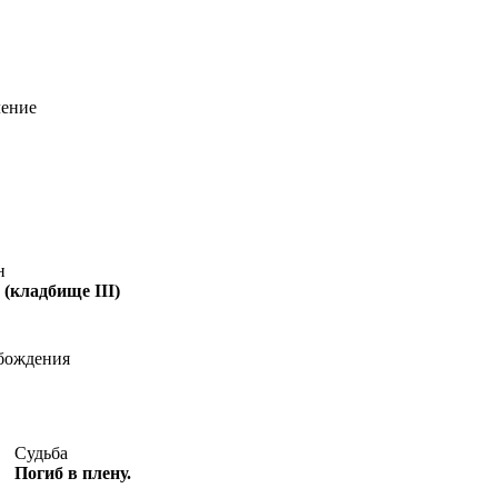
ление
н
(кладбище III)
бождения
Судьба
Погиб в плену.