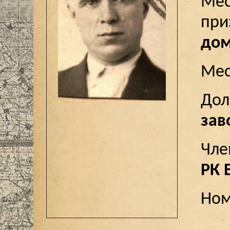
Мес
пр
дом
Мес
До
зав
Чле
РК 
Ном