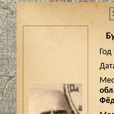
Б
Год
Дат
Мес
обл
Фёд