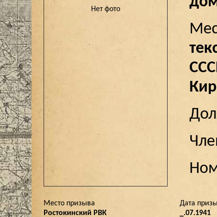
дом
Нет фото
Мес
тек
ССС
Кир
До
Чле
Ном
Место призыва
Дата приз
Ростокинский РВК
_.07.1941