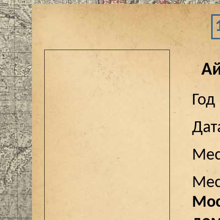
А
Год
Дат
Мес
Мес
Мос