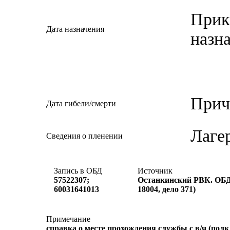
Прик
Дата назначения
назн
Прич
Дата гибели/смерти
Лаге
Сведения о пленении
Запись в ОБД
Источник
57522307;
Останкинский РВК. ОБД
60031641013
18004, дело 371)
Примечание
справка о месте прохождения службы с в/ч (полк