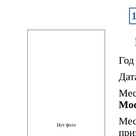
Год
Дат
Мес
Мос
Мес
Нет фото
пр