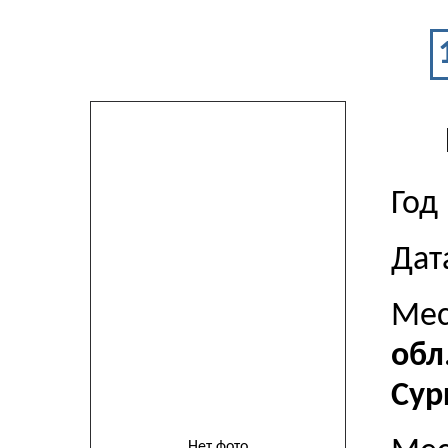
Год
Дат
Мес
обл
Сур
Нет фото