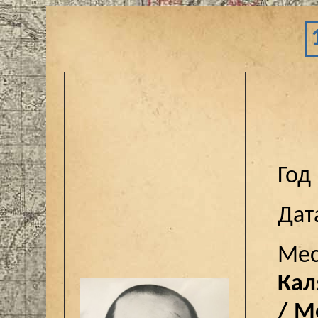
Год
Дат
Мес
Кал
/ М