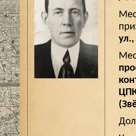
Мес
пр
ул.,
Мес
про
кон
ЦП
(Зв
До