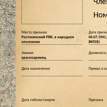
Чле
Ном
Место призыва
Дата приз
Ростокинский РВК, в народное
06.07.1941
ополчение
ВКП(б)
Звание
Должность
красноармеец
Дата назначения
Приказ о 
Дата гибели/смерти
Причина