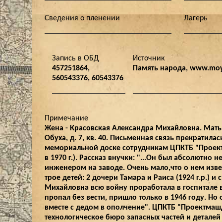
Сведения о пленении
Лагерь
Запись в ОБД
Источник
457251864,
Память народа, www.moy
560543376, 60543376
Примечание
Жена - Красовская Александра Михайловна. Мать
Обуха, д. 7, кв. 40. Письменная связь прекратилас
мемориальной доске сотрудникам ЦПКТБ "Проектм
в 1970 г.). Рассказ внучки: "...Он был абсолютн
инженером на заводе. Очень мало,что о нем изв
трое детей: 2 дочери Тамара и Раиса (1924 г.р.) и
Михайловна всю войну проработала в госпитале в
пропал без вести, пришло только в 1946 году. Но 
вместе с дедом в ополчение". ЦПКТБ "Проектмаш
технологическое бюро запасных частей и детале