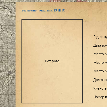
возможно, участник 13 ДНО
Год ро
Дата р
Место 
Нет фото
Место ж
Место 
Должно
Членст
Номер 