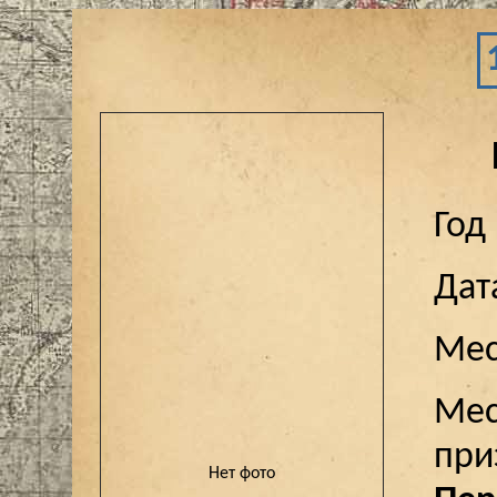
Год
Дат
Мес
Мес
пр
Нет фото