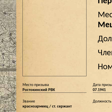
Пер
Мес
Мещ
До
Чле
Ном
Место призыва
Дата приз
Ростокинский РВК
07.1941
Звание
Должность
красноармеец / ст. сержант