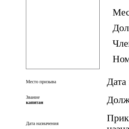
Мес
До
Чле
Ном
Дата
Место призыва
Долж
Звание
капитан
Прик
Дата назначения
назн