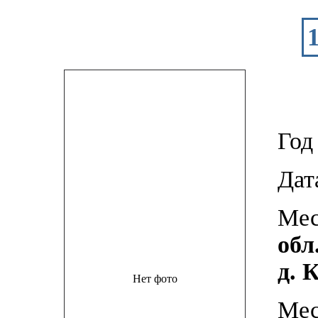
Год
Дат
Мес
обл
д. 
Нет фото
Мес